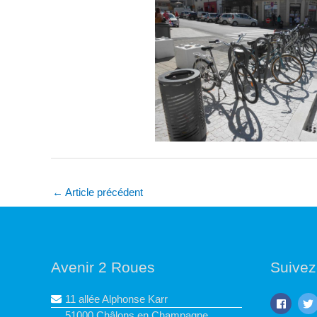
←
Article précédent
Avenir 2 Roues
Suivez
11 allée Alphonse Karr
51000 Châlons en Champagne