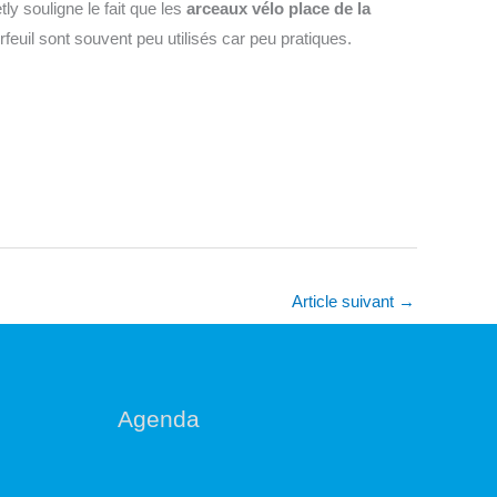
y souligne le fait que les
arceaux vélo place de la
rfeuil sont souvent peu utilisés car peu pratiques.
Article suivant
→
Agenda