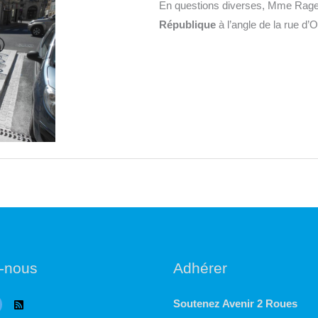
En questions diverses, Mme Ragetl
République
à l’angle de la rue d’O
-nous
Adhérer
Soutenez Avenir 2 Roues