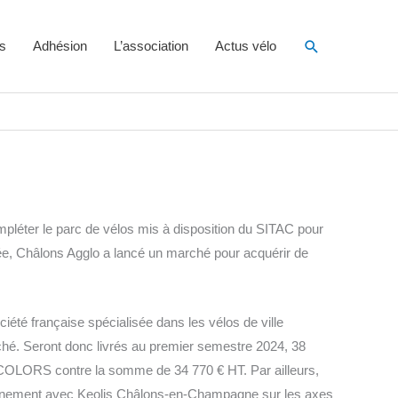
Rechercher
s
Adhésion
L’association
Actus vélo
ompléter le parc de vélos mis à disposition du SITAC pour
ée, Châlons Agglo a lancé un marché pour acquérir de
iété française spécialisée dans les vélos de ville
rché. Seront donc livrés au premier semestre 2024, 38
COLORS contre la somme de 34 770 € HT. Par ailleurs,
chainement avec Keolis Châlons-en-Champagne sur les axes