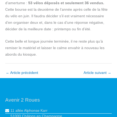
d’amertume :
53 vélos déposés et seulement 36 vendus.
Cette bourse est la deuxième de l’année après celle de la fête
du vélo en juin. Il faudra décider s’il est vraiment nécessaire
d’en organiser deux et, dans le cas d’une réponse négative,
décider de la meilleure date : printemps ou fin d’été.
Cette belle et longue journée terminée, il ne reste plus qu’à
remiser le matériel et laisser le calme envahir à nouveau les
abords du kiosque.
←
Article précédent
Article suivant
→
Avenir 2 Roues
11 allée Alphonse Karr
51000 Châlons en Champagne