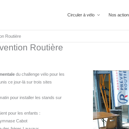
Circuler à vélo
Nos action
on Routière
vention Routière
ementale
du challenge vélo pour les
is ce jour-là sur trois sites
atin pour installer les stands sur
ent pour les enfants :
e gymnase Cabot
de des frères Lauvaux