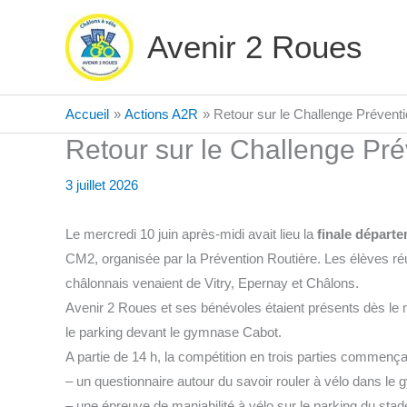
Aller
au
Avenir 2 Roues
contenu
Accueil
Actions A2R
Retour sur le Challenge Préventi
Retour sur le Challenge Pré
3 juillet 2026
Le mercredi 10 juin après-midi avait lieu la
finale départ
CM2, organisée par la Prévention Routière. Les élèves réun
châlonnais venaient de Vitry, Epernay et Châlons.
Avenir 2 Roues et ses bénévoles étaient présents dès le m
le parking devant le gymnase Cabot.
A partie de 14 h, la compétition en trois parties commençai
– un questionnaire autour du savoir rouler à vélo dans l
– une épreuve de maniabilité à vélo sur le parking du sta